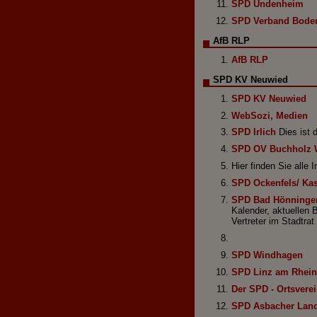
SPD Undenheim
SPD Verband Bode
AfB RLP
AfB RLP
SPD KV Neuwied
SPD KV Neuwied
WebSozi, Medien
SPD Irlich
Dies ist 
SPD OV Buchholz 
Hier finden Sie alle
SPD Ockenfels/ Ka
SPD Bad Hönninge
Kalender, aktuellen 
Vertreter im Stadtra
SPD Windhagen
SPD Linz am Rhein
Der SPD - Ortsverein
SPD Asbacher Lan