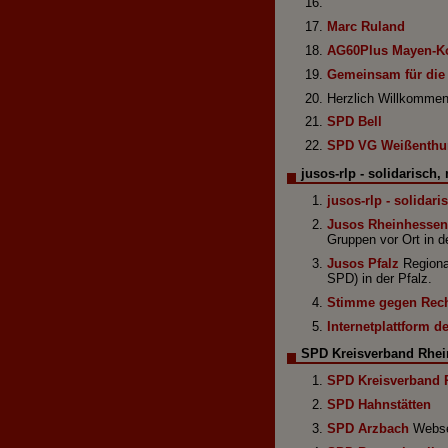
Marc Ruland
AG60Plus Mayen-K
Gemeinsam für die 
Herzlich Willkommen
SPD Bell
SPD VG Weißenth
jusos-rlp - solidarisch,
jusos-rlp - solidari
Jusos Rheinhessen
Gruppen vor Ort in d
Jusos Pfalz
Regional
SPD) in der Pfalz.
Stimme gegen Rec
Internetplattform 
SPD Kreisverband Rhei
SPD Kreisverband 
SPD Hahnstätten
SPD Arzbach
Websei