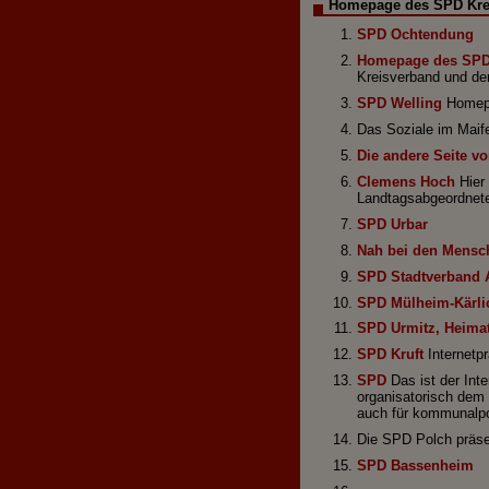
Homepage des SPD Kre
SPD Ochtendung
Homepage des SPD
Kreisverband und der
SPD Welling
Homepa
Das Soziale im Maif
Die andere Seite vo
Clemens Hoch
Hier 
Landtagsabgeordnete
SPD Urbar
Nah bei den Mensc
SPD Stadtverband 
SPD Mülheim-Kärli
SPD Urmitz, Heimat
SPD Kruft
Internetp
SPD
Das ist der Inte
organisatorisch dem
auch für kommunalpol
Die SPD Polch präse
SPD Bassenheim