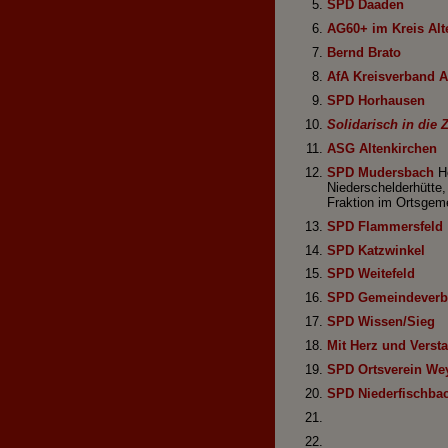
SPD Daaden
AG60+ im Kreis Alt
Bernd Brato
AfA Kreisverband A
SPD Horhausen
Solidarisch in die 
ASG Altenkirchen
SPD Mudersbach
Ho
Niederschelderhütte,
Fraktion im Ortsgem
SPD Flammersfeld
SPD Katzwinkel
SPD Weitefeld
SPD Gemeindeverb
SPD Wissen/Sieg
Mit Herz und Verst
SPD Ortsverein We
SPD Niederfischba