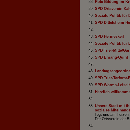
Rote Bildung im Kr
SPD-Ortsverein Ka
Soziale Politik für 
SPD Dittelsheim-He
SPD Hermeskeil
Soziale Politik für 
SPD Trier-Mitte/Gar
SPD Ehrang-Quint
Landtagsabgeordnete
SPD Trier-Tarforst-F
SPD Worms-Leisel
Herzlich willkomm
Unsere Stadt mit ih
soziales Miteinand
liegt uns am Herzen.
Der Ortsverein der B