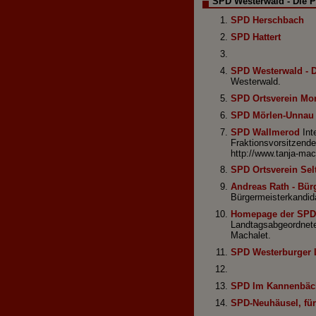
SPD Westerwald - Die P
SPD Herschbach
SPD Hattert
SPD Westerwald - D
Westerwald.
SPD Ortsverein Mo
SPD Mörlen-Unnau
SPD Wallmerod
Int
Fraktionsvorsitzend
http://www.tanja-mac
SPD Ortsverein Sel
Andreas Rath - Bür
Bürgermeisterkandida
Homepage der SPD 
Landtagsabgeordnete
Machalet.
SPD Westerburger 
SPD Im Kannenbäc
SPD-Neuhäusel, für 