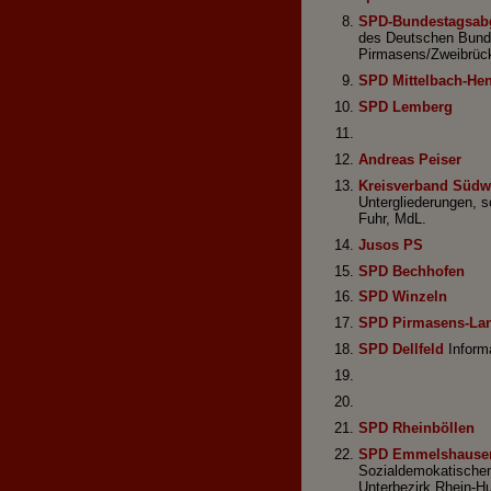
SPD-Bundestagsabg
des Deutschen Bunde
Pirmasens/Zweibrüc
SPD Mittelbach-He
SPD Lemberg
Andreas Peiser
Kreisverband Südw
Untergliederungen, s
Fuhr, MdL.
Jusos PS
SPD Bechhofen
SPD Winzeln
SPD Pirmasens-La
SPD Dellfeld
Informa
SPD Rheinböllen
SPD Emmelshause
Sozialdemokatischen
Unterbezirk Rhein-