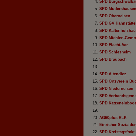
SPD Burgschwalba
SPD Mudershause
SPD Oberneisen
SPD GV Hahnstätte
SPD Kaltenholzhau
SPD Miehlen-Gemm
SPD Flacht-Aar
SPD Schiesheim
SPD Braubach
SPD Altendiez
SPD Ortsverein Bu
SPD Niederneisen
SPD Verbandsgemei
SPD Katzenelnbog
AG60plus RLK
Einricher Sozialde
SPD Kreistagsfrakt