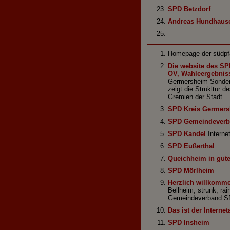
SPD Betzdorf
Andreas Hundhaus
Homepage der südpfä
Die website des SP
OV, Wahleergebniss
Germersheim Sonder
zeigt die Strukltur 
Gremien der Stadt
SPD Kreis Germer
SPD Gemeindeverb
SPD Kandel
Interne
SPD Eußerthal
Queichheim in gut
SPD Mörlheim
Herzlich willkomm
Bellheim, strunk, rai
Gemeindeverband SP
Das ist der Internet
SPD Insheim