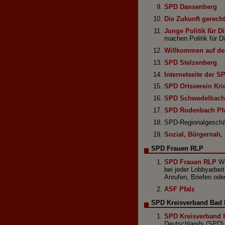
SPD Dansenberg
Die Zukunft gerecht
Junge Politik für Di
machen Politik für D
Willkommen auf de
SPD Stelzenberg
Internetseite der S
SPD Ortsverein Kr
SPD Schwedelbach
SPD Rodenbach Pf
SPD-Regionalgeschäf
Sozial, Bürgernah,
SPD Frauen RLP
SPD Frauen RLP
Wi
bei jeder Lobbyarbeit
Anrufen, Briefen ode
ASF Pfalz
SPD Kreisverband Bad
SPD Kreisverband 
Deutschlands (SPD) 