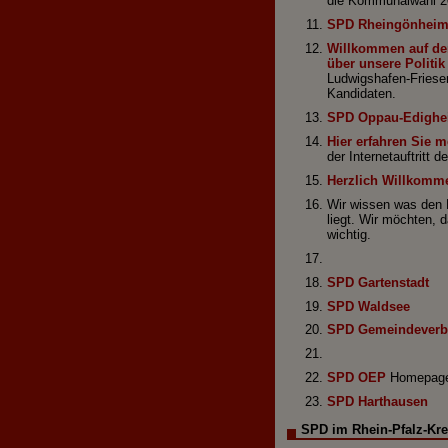
die Kommunalwahl 2
SPD Rheingönhei
Willkommen auf den
über unsere Politi
Ludwigshafen-Friesen
Kandidaten.
SPD Oppau-Edighei
Hier erfahren Sie 
der Internetauftritt
Herzlich Willkomm
Wir wissen was den 
liegt. Wir möchten, 
wichtig.
SPD Gartenstadt
SPD Waldsee
SPD Gemeindeverb
SPD OEP
Homepage 
SPD Harthausen
SPD im Rhein-Pfalz-Kre