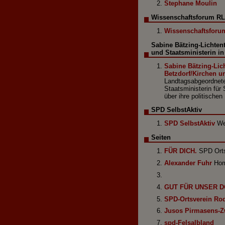
Stephane Moulin
Wissenschaftsforum R
Wissenschaftsforu
Sabine Bätzing-Lichten
und Staatsministerin in
Sabine Bätzing-Lic
Betzdorf/Kirchen un
Landtagsabgeordnete
Staatsministerin für
über ihre politische
SPD SelbstAktiv
SPD SelbstAktiv
Web
Seiten
FÜR DICH.
SPD Orts
Alexander Fuhr
Hom
GUT FÜR UNSER D
SPD-Ortsverein Ro
Jusos Pirmasens-Z
spd-Felsalbland