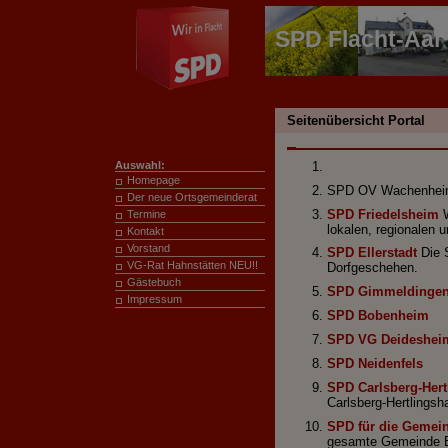
SPD Flacht-Aar
Seitenübersicht Portal
Auswahl:
Homepage
SPD OV Wachenhe
Der neue Ortsgemeinderat
SPD Friedelsheim
W
Termine
lokalen, regionalen u
Kontakt
Vorstand
SPD Ellerstadt
Die S
VG-
Rat Hahnstätten NEU!!
Dorfgeschehen.
Gästebuch
SPD Gimmeldinge
Impressum
SPD Bobenheim
SPD VG Deideshei
SPD Neidenfels
SPD Carlsberg-Her
Carlsberg-Hertlingsh
SPD für die Gemei
gesamte Gemeinde E