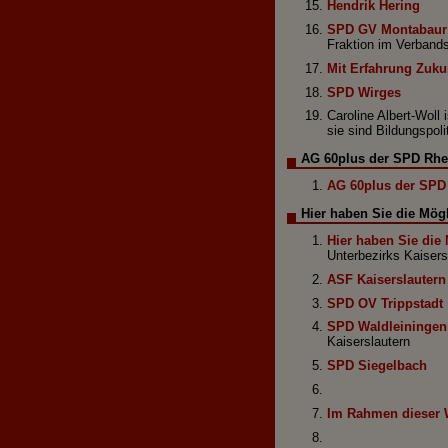
Hendrik Hering
SPD GV Montabaur
Fraktion im Verband
Mit Erfahrung Zukun
SPD Wirges
Caroline Albert-Woll
sie sind Bildungspoli
AG 60plus der SPD Rhe
AG 60plus der SPD 
Hier haben Sie die Mögl
Hier haben Sie die 
Unterbezirks Kaisers
ASF Kaiserslautern
SPD OV Trippstadt
SPD Waldleiningen
Kaiserslautern
SPD Siegelbach
Im Rahmen dieser W